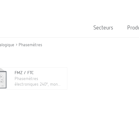
Secteurs
Prod
alogique
Phasemètres
FMZ / FTC
Phasemètres
électroniques 240º, mon...