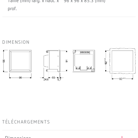
Taille (mm) larg. x haut. x
96 x 96 x 85.3 (mm)
prof.
DIMENSION
TÉLÉCHARGEMENTS