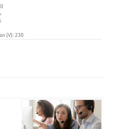
50
4
5
ion (V): 230