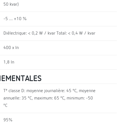
50 kvar)
-5 … +10 %
Diélectrique: < 0,2 W / kvar Total: < 0,4 W / kvar
400 x In
1,8 In
NEMENTALES
Tª classe D: moyenne journalière: 45 ºC, moyenne
annuelle: 35 ºC, maximum: 65 ºC, minimum: -50
ºC
95%