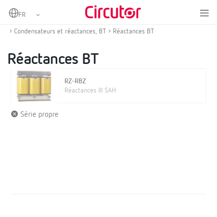
Home
Produits
Compensation d'énergie réactive et filtrage d'harmoniques
Condensateurs et réactances, BT
Réactances BT
Réactances BT
RZ-RBZ
Réactances III SAH
Série propre