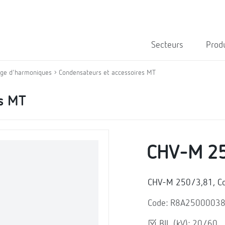
Secteurs
Prod
rage d'harmoniques
Condensateurs et accessoires MT
es MT
CHV-M 2
CHV-M 250/3,81, Co
Code: R8A2500003
BIL (kV): 20/60