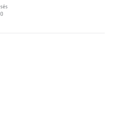
sés
50