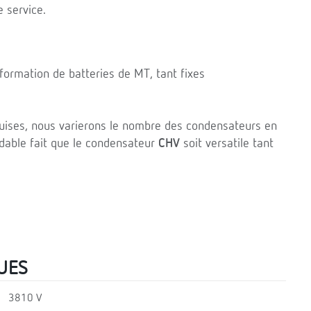
 service.
 formation de batteries de MT, tant fixes
equises, nous varierons le nombre des condensateurs en
xydable fait que le condensateur
CHV
soit versatile tant
UES
3810 V