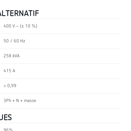
ALTERNATIF
400 V ~ (± 10 %)
50 / 60 Hz
258 kVA
415 A
> 0,99
3Ph + N + masse
UES
96%