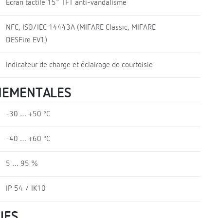
Écran tactile 15" TFT anti-vandalisme
NFC, ISO/IEC 14443A (MIFARE Classic, MIFARE
DESFire EV1)
Indicateur de charge et éclairage de courtoisie
NEMENTALES
-30 … +50 ºC
-40 … +60 ºC
5 … 95 %
IP 54 / IK10
UES