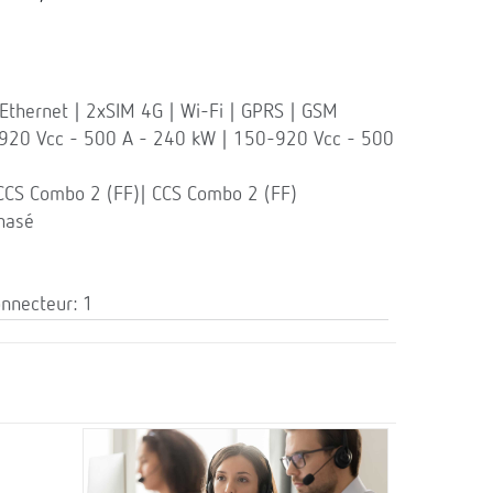
thernet | 2xSIM 4G | Wi-Fi | GPRS | GSM
-920 Vcc - 500 A - 240 kW | 150-920 Vcc - 500
CCS Combo 2 (FF)| CCS Combo 2 (FF)
hasé
onnecteur: 1