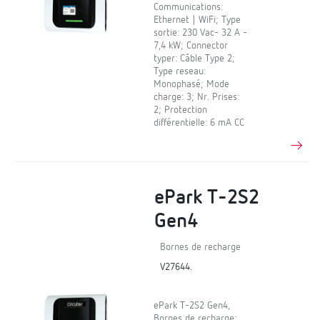
Communications:
Ethernet | WiFi; Type
sortie: 230 Vac- 32 A -
7,4 kW; Connector
typer: Câble Type 2;
Type reseau:
Monophasé; Mode
charge: 3; Nr. Prises:
2; Protection
différentielle: 6 mA CC
ePark T-2S2
Gen4
Bornes de recharge
V27644.
ePark T-2S2 Gen4,
Bornes de recharge;