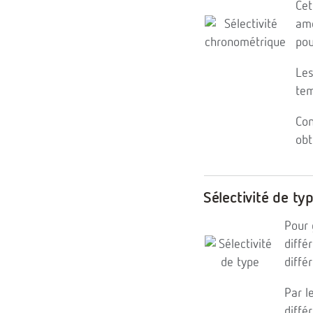
Cet
amo
pou
Les
tem
Con
obt
Sélectivité de ty
Pour 
diffé
différ
Par l
diffé