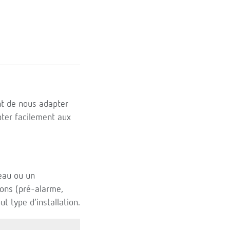
t de nous adapter
pter facilement aux
leau ou un
ions (pré-alarme,
t type d’installation.