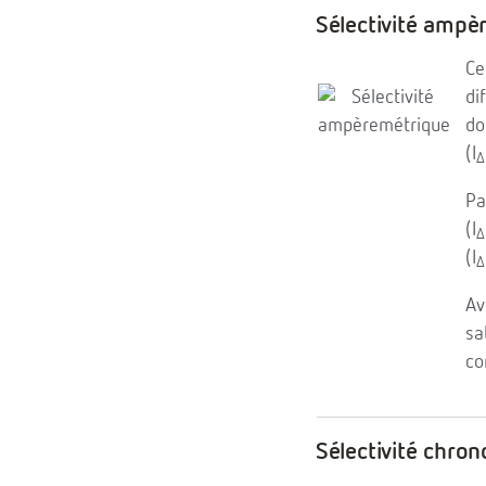
Sélectivité ampè
Ce
di
do
(I
∆
Pa
(I
∆
(I
∆
Av
sa
co
Sélectivité chro