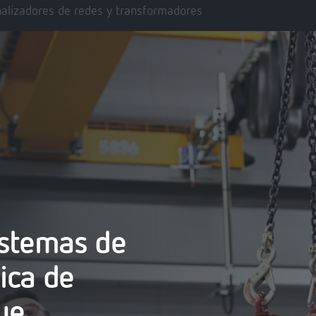
alizadores de redes y transformadores
istemas de
nica de
ue