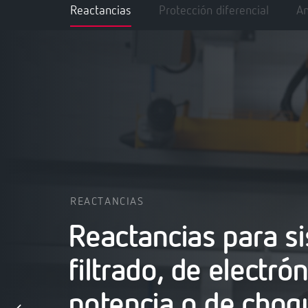
Reactancias
Protección diferencial
An
REACTANCIAS
Reactancias para s
filtrado, de electró
potencia o de choq