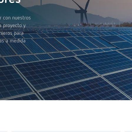
r con nuestros
a proyecto y
nieros para
has a medida