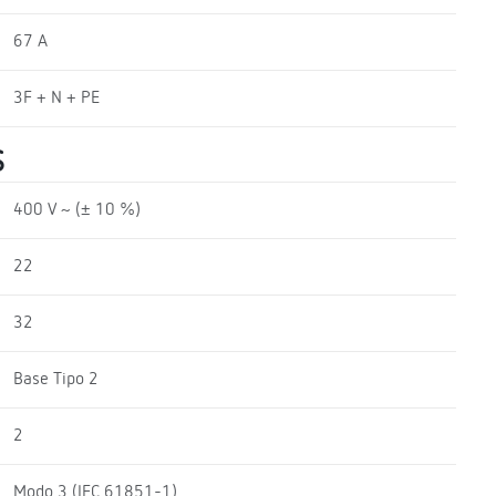
67 A
3F + N + PE
S
400 V ~ (± 10 %)
22
32
Base Tipo 2
2
Modo 3 (IEC 61851-1)