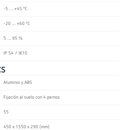
-5 … +45 ºC
-20 … +60 ºC
5 … 95 %
IP 54 / IK10
CS
Aluminio y ABS
Fijación al suelo con 4 pernos
55
450 x 1550 x 290 (mm)