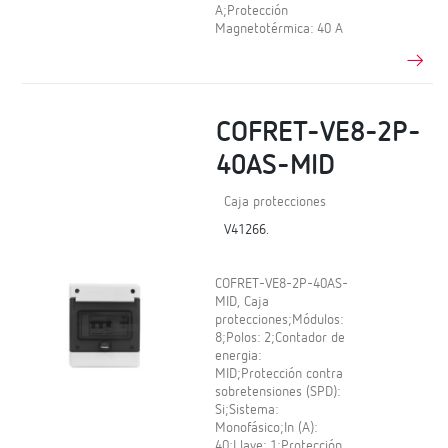
A;Protección
Magnetotérmica: 40 A
COFRET-VE8-2P-
40AS-MID
Caja protecciones
V41266.
COFRET-VE8-2P-40AS-
MID, Caja
protecciones;Módulos:
8;Polos: 2;Contador de
energia:
MID;Protección contra
sobretensiones (SPD):
Si;Sistema:
Monofásico;In (A):
40;Llave: 1;Protección