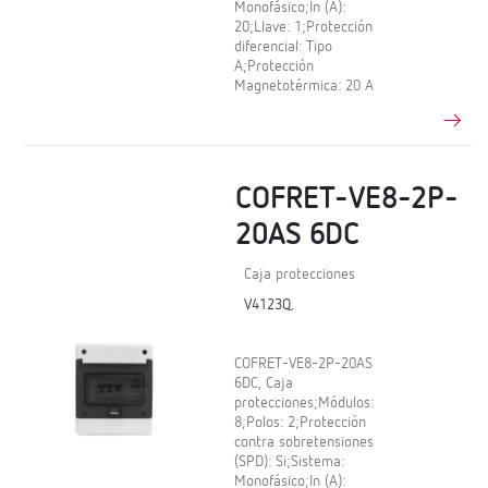
Monofásico;In (A):
20;Llave: 1;Protección
diferencial: Tipo
A;Protección
Magnetotérmica: 20 A
COFRET-VE8-2P-
20AS 6DC
Caja protecciones
V4123Q.
COFRET-VE8-2P-20AS
6DC, Caja
protecciones;Módulos:
8;Polos: 2;Protección
contra sobretensiones
(SPD): Si;Sistema:
Monofásico;In (A):