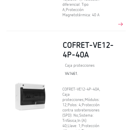
diferencial: Tipo
A;Protección
Magnetotérmica: 40 A
COFRET-VE12-
4P-40A
Caja protecciones
V41461.
COFRET-VE12-4P-40A,
Caja
protecciones;Módulos:
12;Polos: 4;Protección
contra sobretensiones
(SPD): No;Sistema:
Trifásica;In (A):
40;Llave: 1;Protección