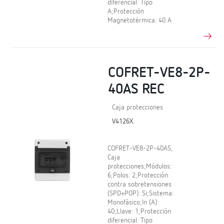
diferencial: Tipo
A;Protección
Magnetotérmica: 40 A
COFRET-VE8-2P-
40AS REC
Caja protecciones
V4126X.
COFRET-VE8-2P-40AS,
Caja
protecciones;Módulos:
6;Polos: 2;Protección
contra sobretensiones
(SPD+POP): Si;Sistema:
Monofásico;In (A):
40;Llave: 1;Protección
diferencial: Tipo