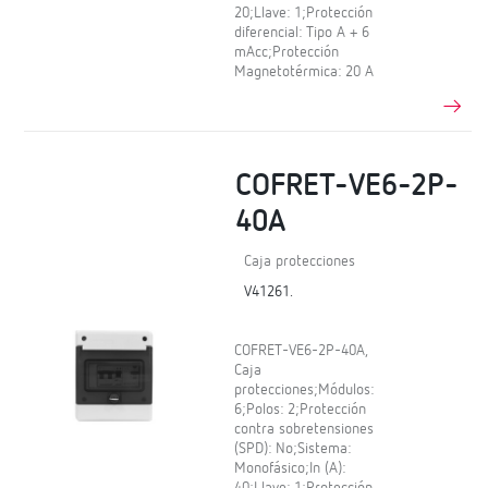
20;Llave: 1;Protección
diferencial: Tipo A + 6
mAcc;Protección
Magnetotérmica: 20 A
COFRET-VE6-2P-
40A
Caja protecciones
V41261.
COFRET-VE6-2P-40A,
Caja
protecciones;Módulos:
6;Polos: 2;Protección
contra sobretensiones
(SPD): No;Sistema:
Monofásico;In (A):
40;Llave: 1;Protección