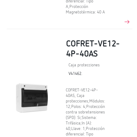
diferencial: Tipo
A;Protección
Magnetotérmica: 40 A
COFRET-VE12-
4P-40AS
Caja protecciones
V41462.
COFRET-VE12-4P-
40AS, Caja
protecciones;Módulos:
12;Polos: 4;Protección
contra sobretensiones
(SPD): Si;Sistema:
Trifásica;In (A):
40;Llave: 1;Protección
diferencial: Tipo