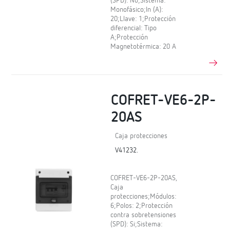
(SPD): No;Sistema:
Monofásico;In (A):
20;Llave: 1;Protección
diferencial: Tipo
A;Protección
Magnetotérmica: 20 A
COFRET-VE6-2P-
20AS
Caja protecciones
V41232.
COFRET-VE6-2P-20AS,
Caja
protecciones;Módulos:
6;Polos: 2;Protección
contra sobretensiones
(SPD): Si;Sistema: