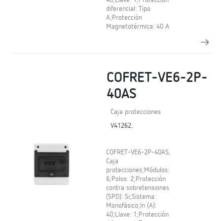
diferencial: Tipo
A;Protección
Magnetotérmica: 40 A
COFRET-VE6-2P-
40AS
Caja protecciones
V41262.
COFRET-VE6-2P-40AS,
Caja
protecciones;Módulos:
6;Polos: 2;Protección
contra sobretensiones
(SPD): Si;Sistema:
Monofásico;In (A):
40;Llave: 1;Protección