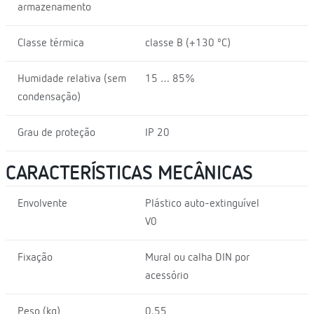
armazenamento
Classe térmica
classe B (+130 ºC)
Humidade relativa (sem
15 … 85%
condensação)
Grau de proteção
IP 20
CARACTERÍSTICAS MECÂNICAS
Envolvente
Plástico auto-extinguível
V0
Fixação
Mural ou calha DIN por
acessório
Peso (kg)
0,55