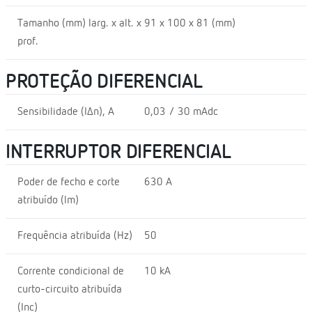
Tamanho (mm) larg. x alt. x
91 x 100 x 81 (mm)
prof.
PROTEÇÃO DIFERENCIAL
Sensibilidade (I∆n), A
0,03 / 30 mAdc
INTERRUPTOR DIFERENCIAL
Poder de fecho e corte
630 A
atribuído (lm)
Frequência atribuída (Hz)
50
Corrente condicional de
10 kA
curto-circuito atribuída
(Inc)