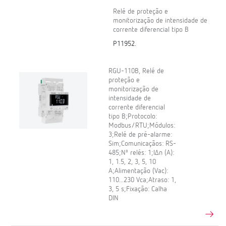
Relé de proteção e
monitorização de intensidade de
corrente diferencial tipo B
P11952.
RGU-110B, Relé de
proteção e
monitorização de
intensidade de
corrente diferencial
tipo B;Protocolo:
Modbus/RTU;Módulos:
3;Relé de pré-alarme:
Sim;Comunicaçãos: RS-
485;Nº relés: 1;IΔn (A):
1, 1.5, 2, 3, 5, 10
A;Alimentação (Vac):
110...230 Vca;Atraso: 1,
3, 5 s;Fixação: Calha
DIN