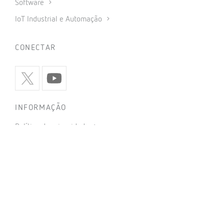
Software
IoT Industrial e Automação
CONECTAR
INFORMAÇÃO
Política de privacidade
Política de cookies
Utilização de redes sociais
Condições gerais de venda
Aviso legal
Código de ética