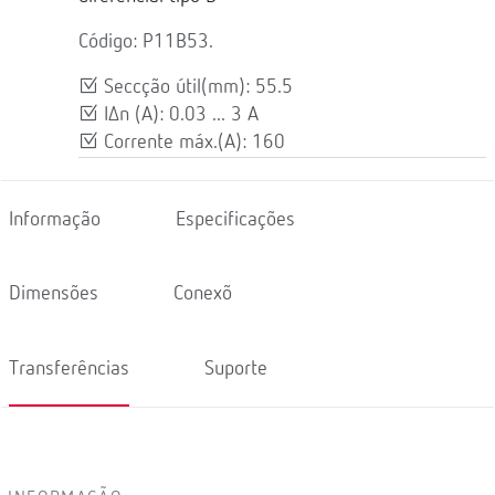
Código: P11B53.
Seccção útil(mm): 55.5
IΔn (A): 0.03 ... 3 A
Corrente máx.(A): 160
Informação
Especificações
Dimensões
Conexõ
Transferências
Suporte