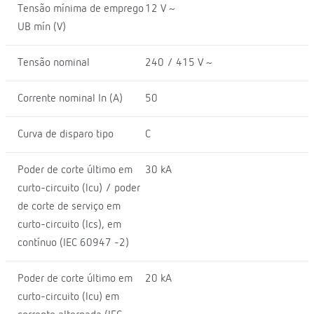
Tensão mínima de emprego
12 V ~
UB mín (V)
Tensão nominal
240 / 415 V ~
Corrente nominal In (A)
50
Curva de disparo tipo
C
Poder de corte último em
30 kA
curto-circuito (lcu) / poder
de corte de serviço em
curto-circuito (lcs), em
contínuo (IEC 60947 -2)
Poder de corte último em
20 kA
curto-circuito (lcu) em