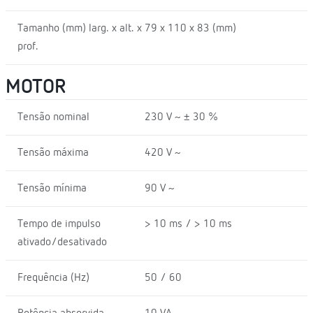
Tamanho (mm) larg. x alt. x
79 x 110 x 83 (mm)
prof.
MOTOR
Tensão nominal
230 V ~ ± 30 %
Tensão máxima
420 V ~
Tensão mínima
90 V ~
Tempo de impulso
> 10 ms / > 10 ms
ativado/desativado
Frequência (Hz)
50 / 60