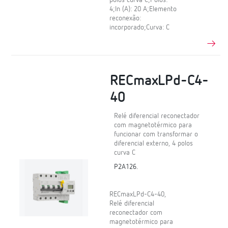
polos curva C;Polos:
4;In (A): 20 A;Elemento
reconexão:
incorporado;Curva: C
RECmaxLPd-C4-
40
Relé diferencial reconectador
com magnetotérmico para
funcionar com transformar o
diferencial externo, 4 polos
curva C
P2A126.
RECmaxLPd-C4-40,
Relé diferencial
reconectador com
magnetotérmico para