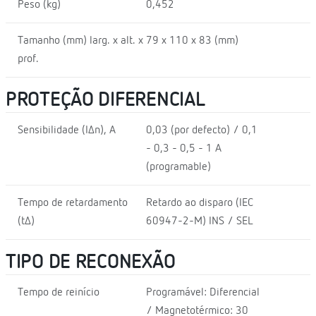
Peso (kg)
0,452
Tamanho (mm) larg. x alt. x
79 x 110 x 83 (mm)
prof.
PROTEÇÃO DIFERENCIAL
Sensibilidade (I∆n), A
0,03 (por defecto) / 0,1
- 0,3 - 0,5 - 1 A
(programable)
Tempo de retardamento
Retardo ao disparo (IEC
(t∆)
60947-2-M) INS / SEL
TIPO DE RECONEXÃO
Tempo de reinício
Programável: Diferencial
/ Magnetotérmico: 30