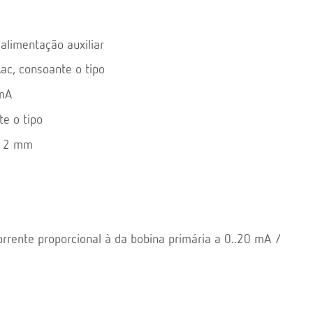
alimentação auxiliar
ac, consoante o tipo
 mA
e o tipo
 12 mm
orrente proporcional à da bobina primária a 0..20 mA /