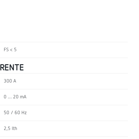
FS < 5
RRENTE
300 A
0 … 20 mA
50 / 60 Hz
2,5 Ith