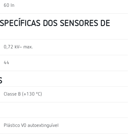
60 In
ESPECÍFICAS DOS SENSORES DE
0,72 kV~ max.
44
S
Classe B (+130 ºC)
Plástico V0 autoextinguível