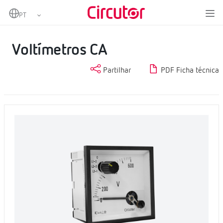
Home
Produtos
Medição e controlo
Instrumentação analógica
Voltímetros CA
Voltímetros CA
Partilhar
PDF Ficha técnica