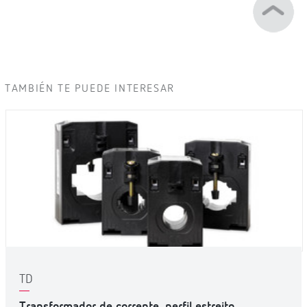
Envíanos tu consulta y contactaremos contigo.
¿Quieres comprar?
Contacta con nuestra red comercial o busca tu
distribuidor cercano.