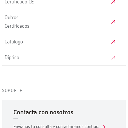
DESCARGAS
Manual
Manual técnico
3D
Dimensões
Esquema
Datasheet