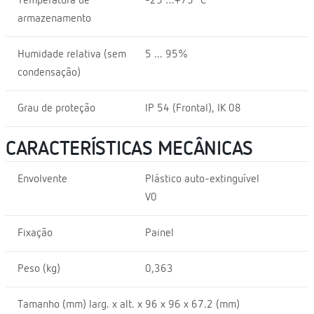
Temperatura de
-25 …+75 ºC
armazenamento
Humidade relativa (sem
5 ... 95%
condensação)
Grau de proteção
IP 54 (Frontal), IK 08
CARACTERÍSTICAS MECÂNICAS
Envolvente
Plástico auto-extinguível
V0
Fixação
Painel
Peso (kg)
0,363
Tamanho (mm) larg. x alt. x
96 x 96 x 67.2 (mm)