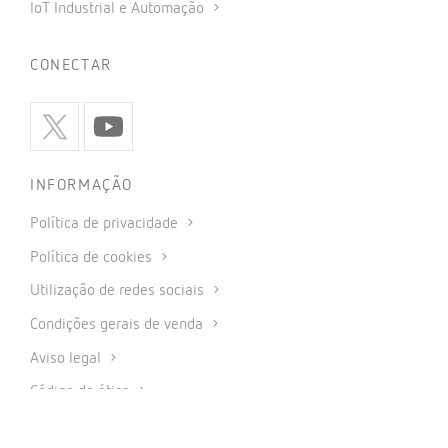
Setores
Produtos
Soporte
Empresa
Contacto
PRODUTOS
Medição e Controlo
Medição
Proteção e controlo
Compensação de energia reactiva e filtragem de
harmónicas
Carregamento Inteligente para veículos elétricos
Energia renováveis