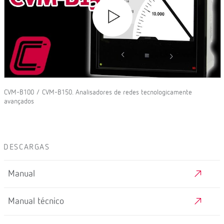
CVM-B100 / CVM-B150. Analisadores de redes tecnologicamente
avançados
DESCARGAS
Manual
Manual técnico