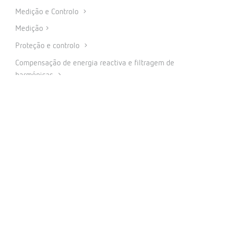
Medição e Controlo
Medição
Proteção e controlo
Compensação de energia reactiva e filtragem de
harmónicas
Carregamento Inteligente para veículos elétricos
Energia renováveis
Software
IoT Industrial e Automação
CONECTAR