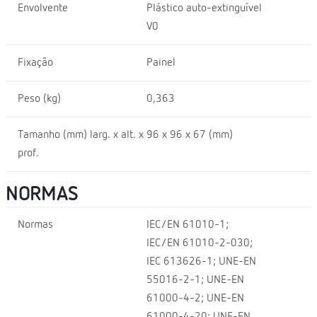
Envolvente
Plástico auto-extinguível
V0
Fixação
Painel
Peso (kg)
0,363
Tamanho (mm) larg. x alt. x
96 x 96 x 67 (mm)
prof.
NORMAS
Normas
IEC/EN 61010-1;
IEC/EN 61010-2-030;
IEC 613626-1; UNE-EN
55016-2-1; UNE-EN
61000-4-2; UNE-EN
61000-4-20; UNE-EN