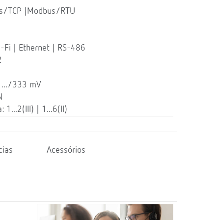
us/TCP |Modbus/RTU
Fi | Ethernet | RS-486
2
 .../333 mV
N
1...2(III) | 1...6(II)
cias
Acessórios