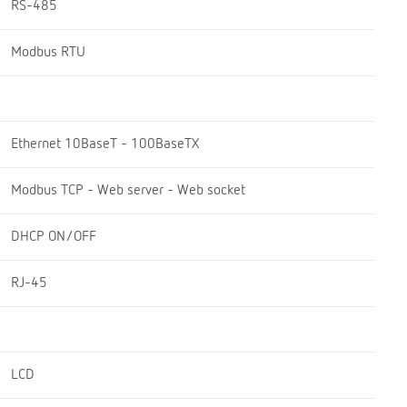
RS-485
Modbus RTU
Ethernet 10BaseT - 100BaseTX
Modbus TCP - Web server - Web socket
DHCP ON/OFF
RJ-45
LCD