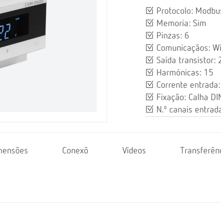
Protocolo: Modb
Memoria: Sim
Pinzas: 6
Comunicaçãos: Wi-
Saída transistor: 
Harmónicas: 15
Corrente entrada:
Fixação: Calha DI
N.º canais entrada: 
mensões
Conexõ
Vídeos
Transferên