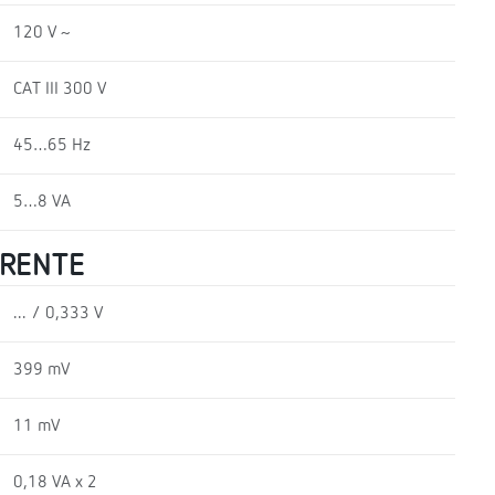
120 V ~
CAT III 300 V
45…65 Hz
5…8 VA
RRENTE
... / 0,333 V
399 mV
11 mV
0,18 VA x 2