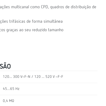
ações multicanal como CPD, quadros de distribuição de
ções trifásicas de forma simultânea
cos graças ao seu reduzido tamanho
NSÃO
120... 300 V~F-N / 120 ... 520 V ~F-F
45…65 Hz
0,4 MΩ