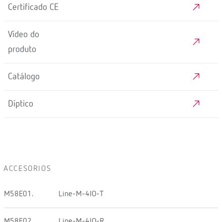
Certificado CE
Vídeo do
produto
Catálogo
Díptico
ACCESORIOS
M58E01.
Line-M-4IO-T
M58E02.
Line-M-4IO-R