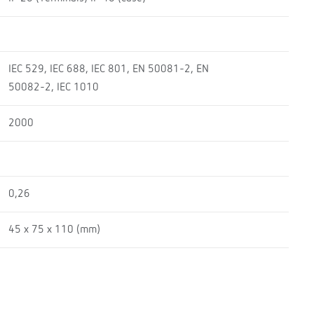
IEC 529, IEC 688, IEC 801, EN 50081-2, EN
50082-2, IEC 1010
2000
0,26
45 x 75 x 110 (mm)