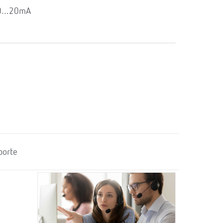
: 0…20mA
porte