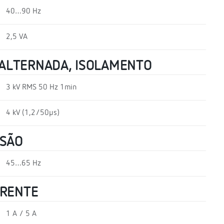
40…90 Hz
2,5 VA
ALTERNADA, ISOLAMENTO
3 kV RMS 50 Hz 1min
4 kV (1,2/50µs)
NSÃO
45…65 Hz
RRENTE
1 A / 5 A