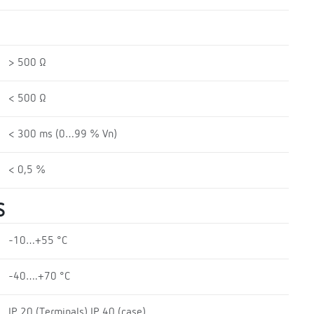
> 500 Ω
< 500 Ω
< 300 ms (0…99 % Vn)
< 0,5 %
S
-10…+55 °C
-40….+70 °C
IP 20 (Terminals) IP 40 (case)