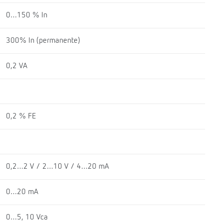
0…150 % In
300% In (permanente)
0,2 VA
0,2 % FE
0,2…2 V / 2…10 V / 4…20 mA
0…20 mA
0…5, 10 Vca