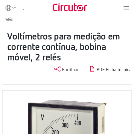
Home
Produtos
Instrumentação analógica
Voltímetros CC
Voltímetros para medição em corrente contínua, bobina móvel, 2
relés
Voltímetros para medição em
corrente contínua, bobina
móvel, 2 relés
Partilhar
PDF Ficha técnica