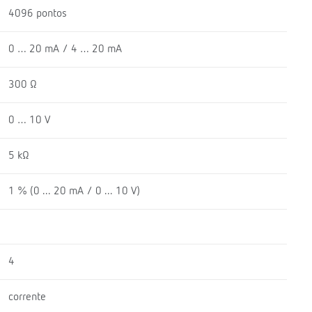
4096 pontos
0 … 20 mA / 4 … 20 mA
300 Ω
0 … 10 V
5 kΩ
1 % (0 ... 20 mA / 0 ... 10 V)
4
corrente