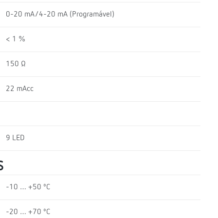
0-20 mA/4-20 mA (Programável)
< 1 %
150 Ω
22 mAcc
9 LED
S
-10 … +50 ºC
-20 … +70 ºC