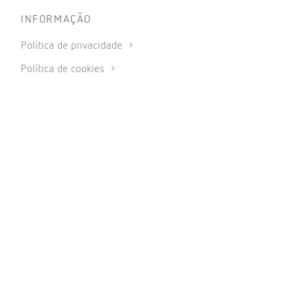
INFORMAÇÃO
Política de privacidade
Política de cookies
Utilização de redes sociais
Condições gerais de venda
Aviso legal
Código de ética
© 2026 CIRCUTOR.COM | Todos os direitos reservados