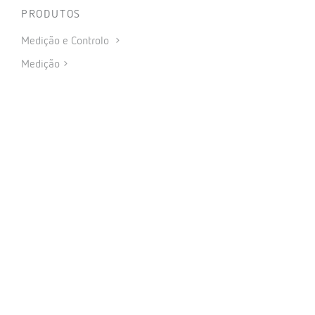
PRODUTOS
Medição e Controlo
Medição
Proteção e controlo
Compensação de energia reactiva e filtragem de
harmónicas
Carregamento Inteligente para veículos elétricos
Energia renováveis
Software
IoT Industrial e Automação
CONECTAR