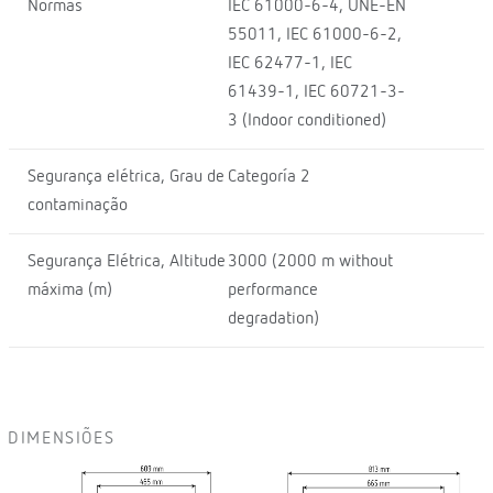
Normas
IEC 61000-6-4, UNE-EN
55011, IEC 61000-6-2,
IEC 62477-1, IEC
61439-1, IEC 60721-3-
3 (Indoor conditioned)
Segurança elétrica, Grau de
Categoría 2
contaminação
Segurança Elétrica, Altitude
3000 (2000 m without
máxima (m)
performance
degradation)
DIMENSIÕES