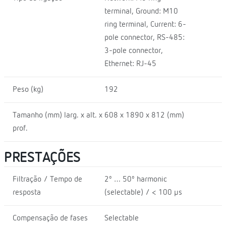
terminal, Ground: M10
ring terminal, Current: 6-
pole connector, RS-485:
3-pole connector,
Ethernet: RJ-45
Peso (kg)
192
Tamanho (mm) larg. x alt. x
608 x 1890 x 812 (mm)
prof.
PRESTAÇÕES
Filtração / Tempo de
2º … 50º harmonic
resposta
(selectable) / < 100 µs
Compensação de fases
Selectable