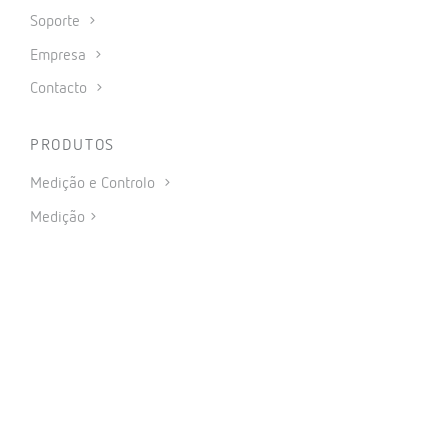
Soporte
Empresa
Contacto
PRODUTOS
Medição e Controlo
Medição
Proteção e controlo
Compensação de energia reactiva e filtragem de
harmónicas
Carregamento Inteligente para veículos elétricos
Energia renováveis
Software
IoT Industrial e Automação