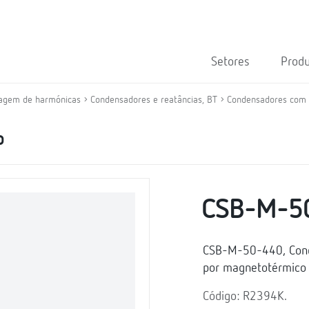
Setores
Prod
tragem de harmónicas
Condensadores e reatâncias, BT
Condensadores com 
o
CSB-M-5
CSB-M-50-440, Conde
por magnetotérmico
Código: R2394K.