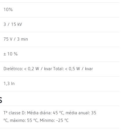
10%
3 / 15 kV
75 V / 3 min
± 10 %
Dielétrico: < 0,2 W / kvar Total: < 0,5 W / kvar
1,3 In
S
Tª classe D: Média diária: 45 ºC, média anual: 35
ºC, máximo: 55 ºC, Mínimo: -25 ºC