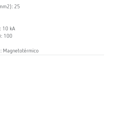
(mm2): 25
: 10 kA
): 100
o: Magnetotérmico