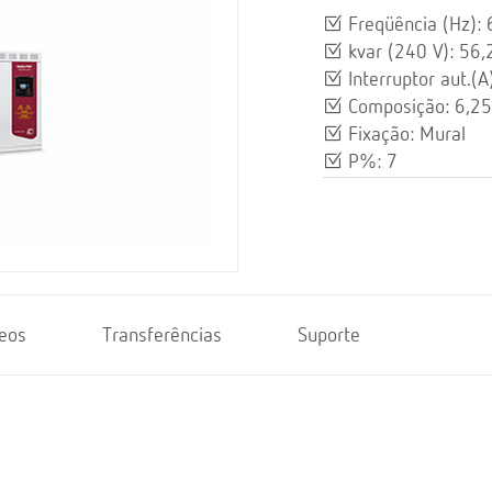
Freqüência (Hz): 
kvar (240 V): 56,
Interruptor aut.(A
Composição: 6,2
Fixação: Mural
P%: 7
eos
Transferências
Suporte