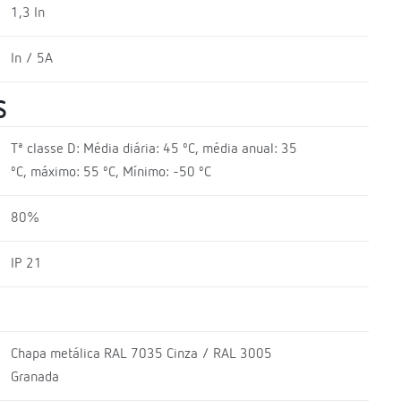
1,3 In
In / 5A
S
Tª classe D: Média diária: 45 ºC, média anual: 35
ºC, máximo: 55 ºC, Mínimo: -50 ºC
80%
IP 21
Chapa metálica RAL 7035 Cinza / RAL 3005
Granada