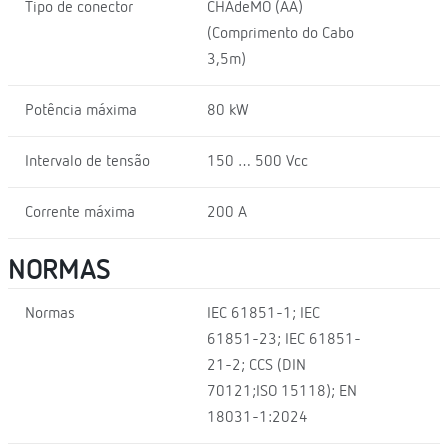
Tipo de conector
CHAdeMO (AA)
(Comprimento do Cabo
3,5m)
Potência máxima
80 kW
Intervalo de tensão
150 … 500 Vcc
Corrente máxima
200 A
NORMAS
Normas
IEC 61851-1; IEC
61851-23; IEC 61851-
21-2; CCS (DIN
70121;ISO 15118); EN
18031-1:2024