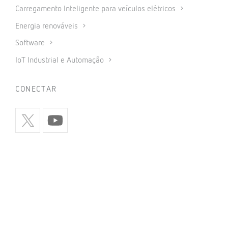
Carregamento Inteligente para veículos elétricos
Energia renováveis
Software
IoT Industrial e Automação
CONECTAR
INFORMAÇÃO
Política de privacidade
Política de cookies
Utilização de redes sociais
Condições gerais de venda