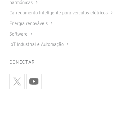
harmónicas
Carregamento Inteligente para veículos elétricos
Energia renováveis
Software
IoT Industrial e Automação
CONECTAR
INFORMAÇÃO
Política de privacidade
Política de cookies
Utilização de redes sociais