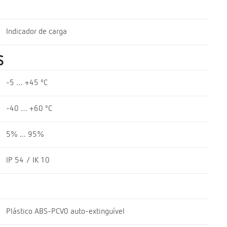
Indicador de carga
S
-5 … +45 ºC
-40 … +60 ºC
5% ... 95%
IP 54 / IK 10
Plástico ABS-PCV0 auto-extinguível