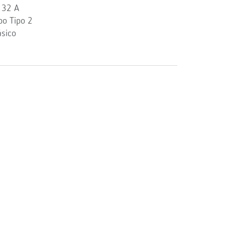
 32 A
bo Tipo 2
sico