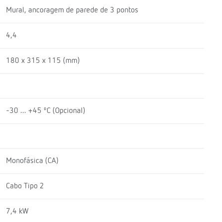
Mural, ancoragem de parede de 3 pontos
4,4
180 x 315 x 115 (mm)
-30 ... +45 ºC (Opcional)
Monofásica (CA)
Cabo Tipo 2
7,4 kW