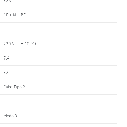
32A
1F + N + PE
230 V ~ (± 10 %)
7,4
32
Cabo Tipo 2
1
Modo 3