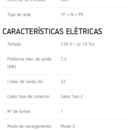
Tipo de rede
1F + N + PE
CARACTERÍSTICAS ELÉTRICAS
Tensão
230 V ~ (± 10 %)
Potência máx. de saída
7,4
(kW)
I máx. de saída (A)
32
Cabo: tipo de conector
Cabo Tipo 2
Nº de tomas
1
Modo de carregamento
Modo 3