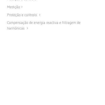
Medição
Proteção e controlo
Compensação de energia reactiva e filtragem de
harmónicas
Carregamento Inteligente para veículos elétricos
Energia renováveis
Software
IoT Industrial e Automação
CONECTAR
INFORMAÇÃO