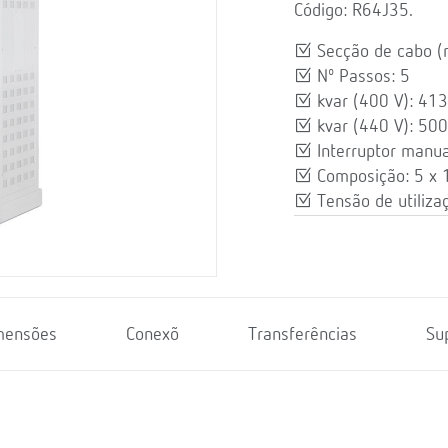
Código: R64J35.
Secção de cabo 
Nº Passos: 5
kvar (400 V): 413
kvar (440 V): 500
Interruptor manua
Composição: 5 x
Tensão de utiliza
mensões
Conexõ
Transferências
Su