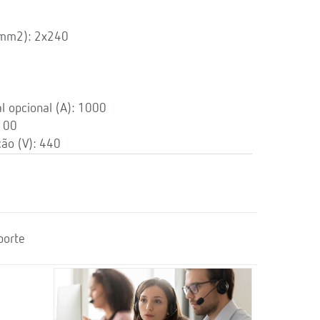
(mm2): 2x240
l opcional (A): 1000
 100
ção (V): 440
porte