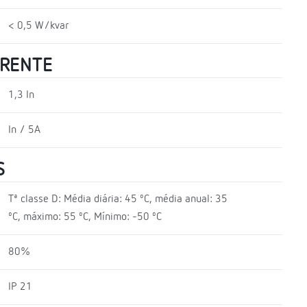
< 0,5 W/kvar
RRENTE
1,3 In
In / 5A
S
Tª classe D: Média diária: 45 ºC, média anual: 35
ºC, máximo: 55 ºC, Mínimo: -50 ºC
80%
IP 21