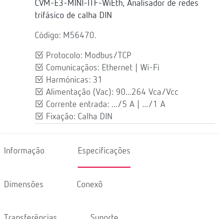
CVM-E3-MINI-ITF-WiEth, Analisador de redes
trifásico de calha DIN
Código: M56470.
Protocolo: Modbus/TCP
Comunicaçãos: Ethernet | Wi-Fi
Harmónicas: 31
Alimentação (Vac): 90...264 Vca/Vcc
Corrente entrada: .../5 A | .../1 A
Fixação: Calha DIN
Informação
Especificações
Dimensões
Conexõ
Transferências
Suporte