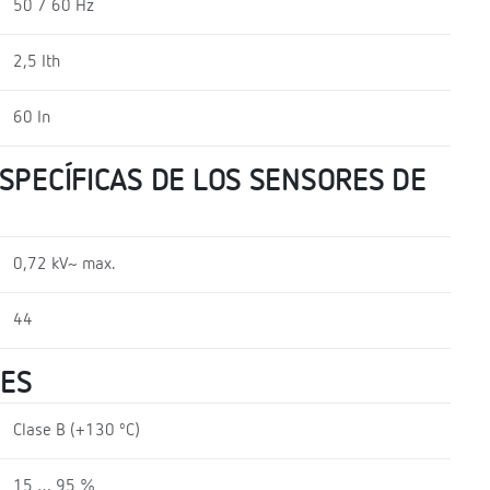
50 / 60 Hz
2,5 Ith
60 In
SPECÍFICAS DE LOS SENSORES DE
0,72 kV~ max.
44
LES
Clase B (+130 ºC)
15 … 95 %