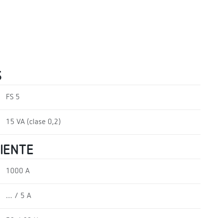
S
FS 5
15 VA (clase 0,2)
RIENTE
1000 A
… / 5 A