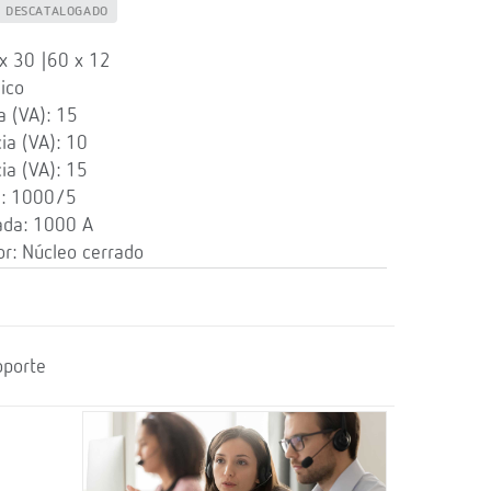
DESCATALOGADO
x 30 |60 x 12
ico
a (VA): 15
ia (VA): 10
ia (VA): 15
): 1000/5
ada: 1000 A
r: Núcleo cerrado
oporte