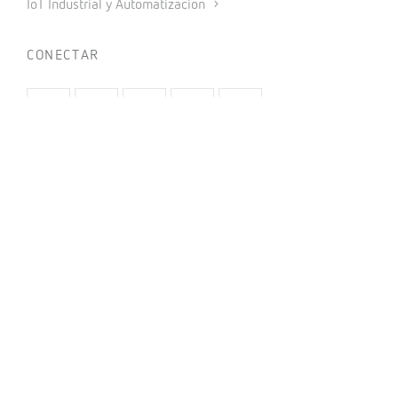
IoT Industrial y Automatización
CONECTAR
INFORMACIÓN
Política de privacidad
Política de cookies
Uso de redes sociales
Condiciones generales de venta
Aviso legal
Código ético
Sistema interno de información