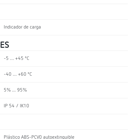
Indicador de carga
LES
-5 … +45 ºC
-40 … +60 ºC
5% ... 95%
IP 54 / IK10
Plástico ABS-PCV0 autoextinguible