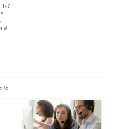
: 140
 A
s
anel
orte