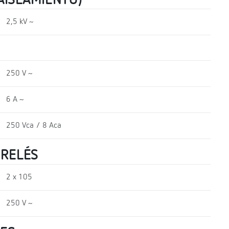
AISLAMIENTO)
2,5 kV ~
250 V ~
6 A ~
250 Vca / 8 Aca
 RELÉS
2 x 105
250 V ~