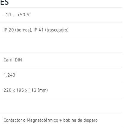
LES
-10 … +50 ºC
IP 20 (bornes), IP 41 (trascuadro)
Carril DIN
1,243
220 x 196 x 113 (mm)
Contactor o Magnetotérmico + bobina de disparo