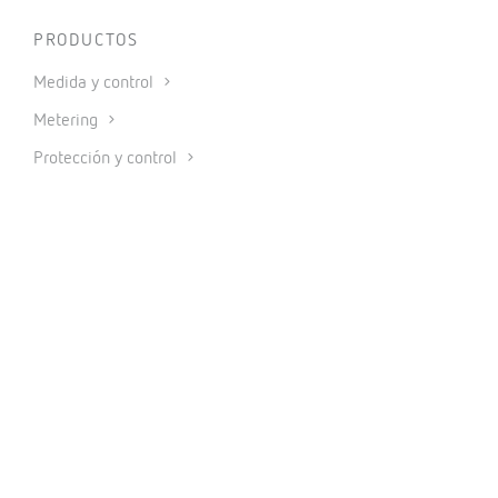
PRODUCTOS
Medida y control
Metering
Protección y control
Reactiva y filtrado
Movilidad eléctrica
Energías renovables
Software
IoT Industrial y Automatización
CONECTAR