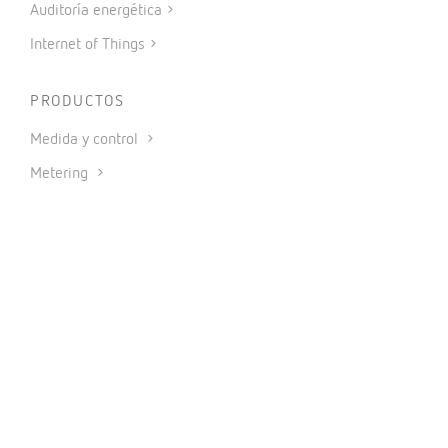
Auditoría energética
Internet of Things
PRODUCTOS
Medida y control
Metering
Protección y control
Reactiva y filtrado
Movilidad eléctrica
Energías renovables
Software
IoT Industrial y Automatización
CONECTAR