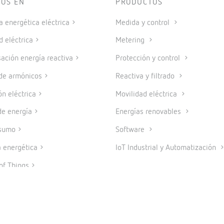
TOS EN
PRODUCTOS
a energética eléctrica
Medida y control
d eléctrica
Metering
ción energía reactiva
Protección y control
 de armónicos
Reactiva y filtrado
ón eléctrica
Movilidad eléctrica
e energía
Energías renovables
sumo
Software
a energética
IoT Industrial y Automatización
of Things