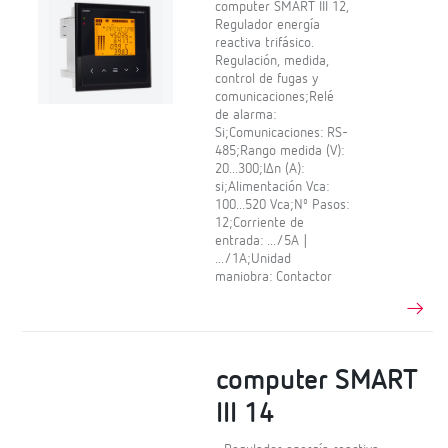
computer SMART III 12,
Regulador energía
reactiva trifásico.
Regulación, medida,
control de fugas y
comunicaciones;Relé
de alarma:
Si;Comunicaciones: RS-
485;Rango medida (V):
20...300;IΔn (A):
si;Alimentación Vca:
100...520 Vca;Nº Pasos:
12;Corriente de
entrada: .../5A |
.../1A;Unidad
maniobra: Contactor
computer SMART
III 14