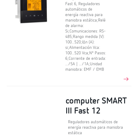
Fast 6, Reguladores
automáticos de
energía reactiva para
maniobra estática;Relé
de alarma:
Si;Comunicaciones: RS-
485;Rango medida (V):
100...520;IΔn (A):
si;Alimentación Vca:
100...520 Vca;Nº Pasos:
6;Corriente de entrada:
.../5A | .../1A;Unidad
maniobra: EMF / EMB
computer SMART
III Fast 12
Reguladores automáticos de
energía reactiva para maniobra
estática