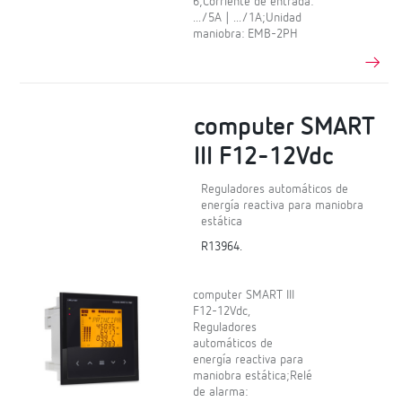
6;Corriente de entrada:
.../5A | .../1A;Unidad
maniobra: EMB-2PH
computer SMART
III F12-12Vdc
Reguladores automáticos de
energía reactiva para maniobra
estática
R13964.
computer SMART III
F12-12Vdc,
Reguladores
automáticos de
energía reactiva para
maniobra estática;Relé
de alarma: