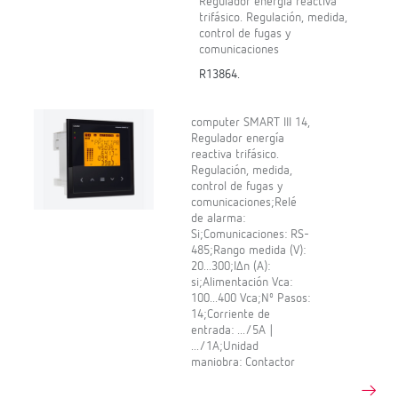
Regulador energía reactiva
trifásico. Regulación, medida,
control de fugas y
comunicaciones
R13864.
computer SMART III 14,
Regulador energía
reactiva trifásico.
Regulación, medida,
control de fugas y
comunicaciones;Relé
de alarma:
Si;Comunicaciones: RS-
485;Rango medida (V):
20...300;IΔn (A):
si;Alimentación Vca:
100...400 Vca;Nº Pasos:
14;Corriente de
entrada: .../5A |
.../1A;Unidad
maniobra: Contactor