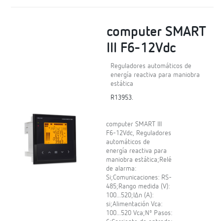
computer SMART
III F6-12Vdc
Reguladores automáticos de
energía reactiva para maniobra
estática
R13953.
computer SMART III
F6-12Vdc, Reguladores
automáticos de
energía reactiva para
maniobra estática;Relé
de alarma:
Si;Comunicaciones: RS-
485;Rango medida (V):
100...520;IΔn (A):
si;Alimentación Vca:
100...520 Vca;Nº Pasos: