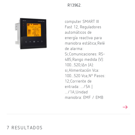
R13962.
computer SMART III
Fast 12, Reguladores
automáticos de
energía reactiva para
maniobra estática;Relé
de alarma:
Si;Comunicaciones: RS-
485;Rango medida (V):
100...520;IΔn (A):
si;Alimentación Vca:
100...520 Vca;Nº Pasos:
12;Corriente de
entrada: .../5A |
.../1A;Unidad
maniobra: EMF / EMB
7 RESULTADOS