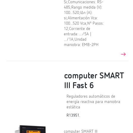
Si;Comunicaciones: RS-
485;Rango medida (V):
100...520;IΔn (A):
si;Alimentación Vca:
100...520 Vca;Nº Pasos:
12;Corriente de
entrada: .../5A |
.../1A;Unidad
maniobra: EMB-2PH
computer SMART
III Fast 6
Reguladores automáticos de
energía reactiva para maniobra
estática
R13951.
computer SMART III