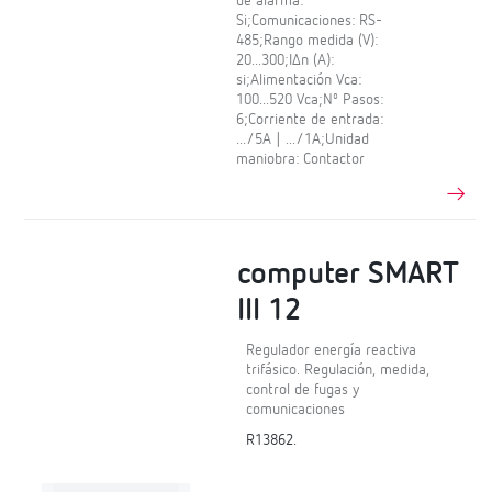
de alarma:
Si;Comunicaciones: RS-
485;Rango medida (V):
20...300;IΔn (A):
si;Alimentación Vca:
100...520 Vca;Nº Pasos:
6;Corriente de entrada:
.../5A | .../1A;Unidad
maniobra: Contactor
computer SMART
III 12
Regulador energía reactiva
trifásico. Regulación, medida,
control de fugas y
comunicaciones
R13862.