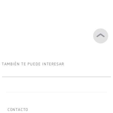
Datasheet
Certificado CE
Otros
Certificados
Catálogo
Díptico
SOPORTE