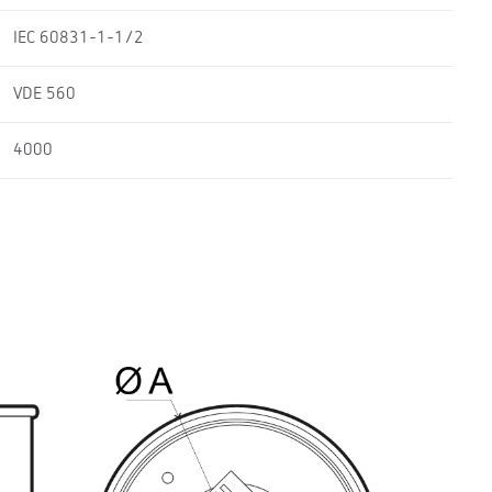
IEC 60831-1-1/2
VDE 560
4000