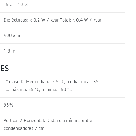
-5 … +10 %
Dieléctricas: < 0,2 W / kvar Total: < 0,4 W / kvar
400 x In
1,8 In
LES
Tª clase D: Media diaria: 45 ºC, media anual: 35
ºC, máxima: 65 ºC, mínima: -50 ºC
95%
Vertical / Horizontal. Distancia mínima entre
condensadores 2 cm