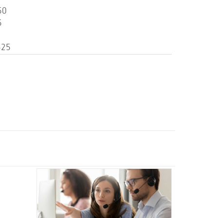
50
5
525