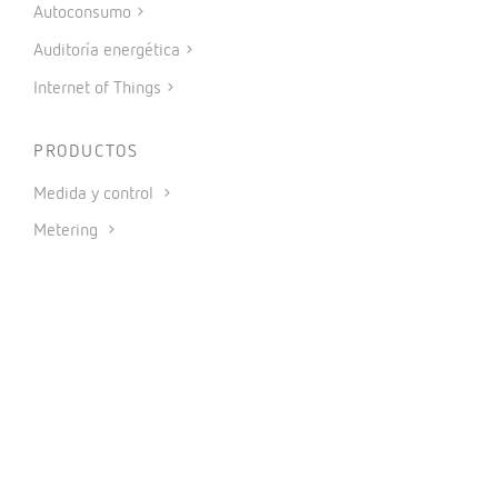
Autoconsumo
Auditoría energética
Internet of Things
PRODUCTOS
Medida y control
Metering
Protección y control
Reactiva y filtrado
Movilidad eléctrica
Energías renovables
Software
IoT Industrial y Automatización