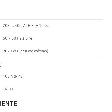
208 … 400 V~ F-F (± 10 %)
50 / 60 Hz ± 5 %
2070 W (Consumo máximo)
S
100 A (RMS)
TN, TT
RIENTE