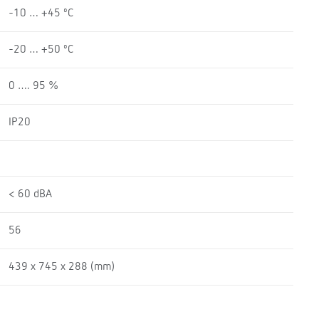
-10 … +45 ºC
-20 … +50 ºC
0 …. 95 %
IP20
< 60 dBA
56
439 x 745 x 288 (mm)